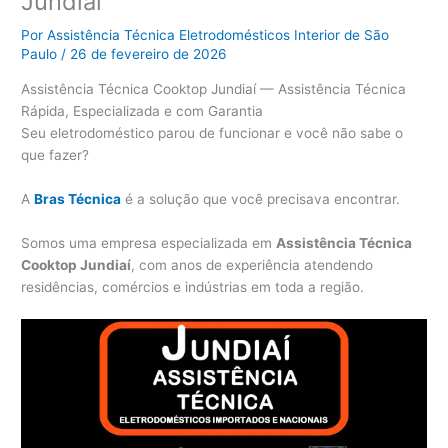
Jundiaí
Por
Assistência Técnica Eletrodomésticos Interior de São
Paulo
/
26 de fevereiro de 2026
Assistência Técnica Cooktop Jundiaí — Assistência Técnica
Rápida, Especializada e com Garantia
Seu eletrodoméstico parou de funcionar e você não sabe o
que fazer?
A
Bras Técnica
é a solução que você precisava encontrar.
Somos uma empresa especializada em
Assistência Técnica
Cooktop Jundiaí
, com anos de experiência atendendo
residências, comércios e indústrias em toda a região.