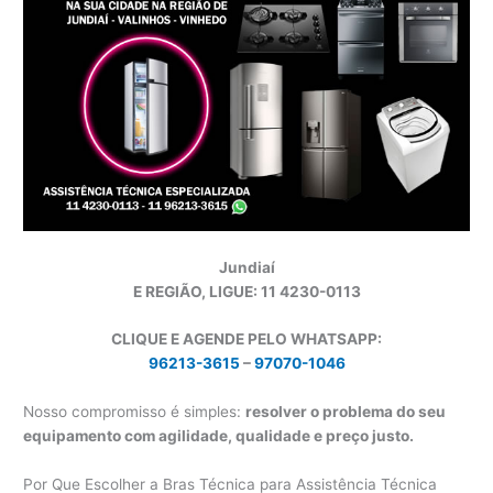
Jundiaí
E REGIÃO, LIGUE: 11 4230-0113
CLIQUE E AGENDE PELO WHATSAPP:
96213-3615
–
97070-1046
Nosso compromisso é simples:
resolver o problema do seu
equipamento com agilidade, qualidade e preço justo.
Por Que Escolher a Bras Técnica para Assistência Técnica