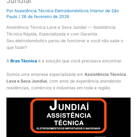
Jundiaí
Por
Assistência Técnica Eletrodomésticos Interior de São
Paulo
/
26 de fevereiro de 2026
Assistência Técnica Lava e Seca Jundiaí — Assistência
Técnica Rápida, Especializada e com Garantia
Seu eletrodoméstico parou de funcionar e você não sabe o
que fazer?
A
Bras Técnica
é a solução que você precisava encontrar.
Somos uma empresa especializada em
Assistência Técnica
Lava e Seca Jundiaí
, com anos de experiência atendendo
residências, comércios e indústrias em toda a região.