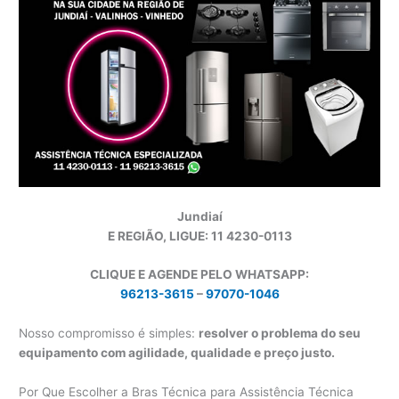
Jundiaí
E REGIÃO, LIGUE: 11 4230-0113
CLIQUE E AGENDE PELO WHATSAPP:
96213-3615
–
97070-1046
Nosso compromisso é simples:
resolver o problema do seu
equipamento com agilidade, qualidade e preço justo.
Por Que Escolher a Bras Técnica para Assistência Técnica