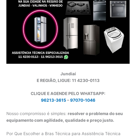
Jundiaí
E REGIÃO, LIGUE: 11 4230-0113
CLIQUE E AGENDE PELO WHATSAPP:
96213-3615
–
97070-1046
Nosso compromisso é simples:
resolver o problema do seu
equipamento com agilidade, qualidade e preço justo.
Por Que Escolher a Bras Técnica para Assistência Técnica