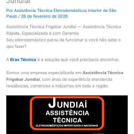
Jundiaí
Por
Assistência Técnica Eletrodomésticos Interior de São
Paulo
/
26 de fevereiro de 2026
Assistência Técnica Frigobar Jundiaí — Assistência Técnica
Rápida, Especializada e com Garantia
Seu eletrodoméstico parou de funcionar e você não sabe o
que fazer?
A
Bras Técnica
é a solução que você precisava encontrar.
Somos uma empresa especializada em
Assistência Técnica
Frigobar Jundiaí
, com anos de experiência atendendo
residências, comércios e indústrias em toda a região.