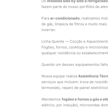
Os
modelos side by side e refrigerado
fazem parte do nosso portfólio de ate
Para
ar-condicionado
, realizamos ins
de gás, limpeza de filtros e muito mais
inverter.
Linha Quente — Cocção e Aqueciment
Fogões, fornos, cooktops e microondas
qualquer residência ou estabeleciment
Quando um desses equipamentos falha,
Nossa equipe realiza
Assistência Técn
serviços que incluem: troca de resis
termostato, reparo de painel eletrônico
Atendemos
fogões e fornos a gás e elé
elétrico, por indução), microondas dom