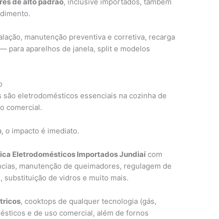
res de alto padrão
, inclusive importados, também
ndimento.
talação, manutenção preventiva e corretiva, recarga
 — para aparelhos de janela, split e modelos
o
 são eletrodomésticos essenciais na cozinha de
o comercial.
 o impacto é imediato.
ica Eletrodomésticos Importados Jundiaí
com
tências, manutenção de queimadores, regulagem de
, substituição de vidros e muito mais.
tricos
, cooktops de qualquer tecnologia (gás,
ésticos e de uso comercial, além de fornos