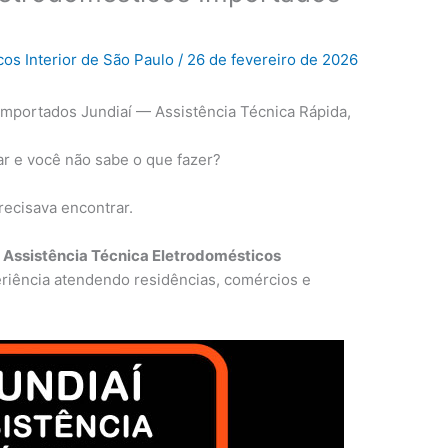
cos Interior de São Paulo
/
26 de fevereiro de 2026
Importados Jundiaí — Assistência Técnica Rápida,
r e você não sabe o que fazer?
recisava encontrar.
m
Assistência Técnica Eletrodomésticos
riência atendendo residências, comércios e