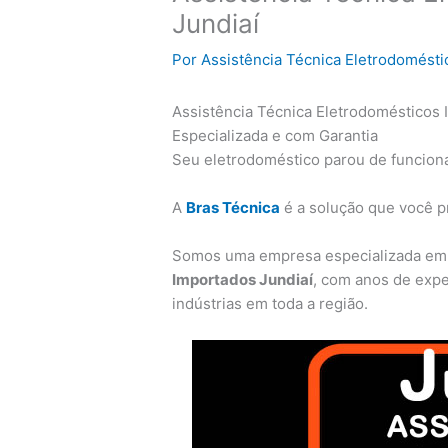
Jundiaí
Por
Assistência Técnica Eletrodomésti
Assistência Técnica Eletrodomésticos 
Especializada e com Garantia
Seu eletrodoméstico parou de funciona
A
Bras Técnica
é a solução que você p
Somos uma empresa especializada e
Importados Jundiaí
, com anos de expe
indústrias em toda a região.