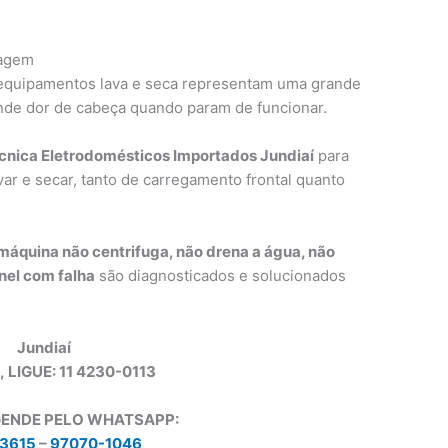
cagem
 equipamentos lava e seca representam uma grande
de dor de cabeça quando param de funcionar.
cnica Eletrodomésticos Importados Jundiaí
para
ar e secar, tanto de carregamento frontal quanto
máquina não centrifuga, não drena a água, não
inel com falha
são diagnosticados e solucionados
Jundiaí
, LIGUE: 11 4230-0113
GENDE PELO WHATSAPP:
3615
–
97070-1046