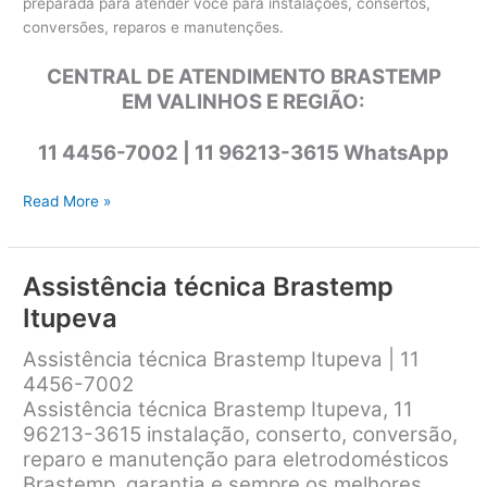
preparada para atender você para instalações, consertos,
conversões, reparos e manutenções.
CENTRAL DE ATENDIMENTO BRASTEMP
EM VALINHOS E REGIÃO:
11 4456-7002 | 11 96213-3615 WhatsApp
Assistência
Read More »
técnica
Brastemp
Valinhos
Assistência técnica Brastemp
Itupeva
Assistência técnica Brastemp Itupeva | 11
4456-7002
Assistência técnica Brastemp Itupeva, 11
96213-3615 instalação, conserto, conversão,
reparo e manutenção para eletrodomésticos
Brastemp, garantia e sempre os melhores