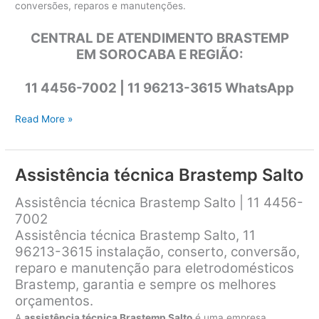
conversões, reparos e manutenções.
CENTRAL DE ATENDIMENTO BRASTEMP
EM SOROCABA E REGIÃO:
11 4456-7002 | 11 96213-3615 WhatsApp
Assistência
Read More »
técnica
Brastemp
Sorocaba
Assistência técnica Brastemp Salto
Assistência técnica Brastemp Salto | 11 4456-
7002
Assistência técnica Brastemp Salto, 11
96213-3615 instalação, conserto, conversão,
reparo e manutenção para eletrodomésticos
Brastemp, garantia e sempre os melhores
orçamentos.
A
assistência técnica Brastemp Salto
é uma empresa