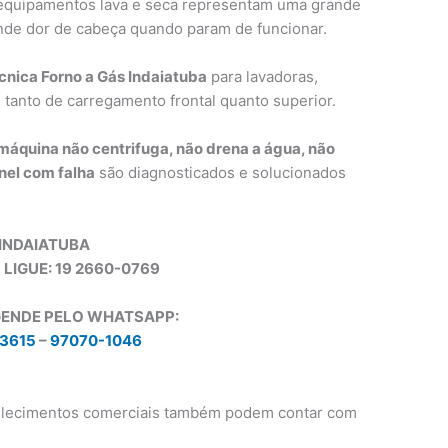
 equipamentos lava e seca representam uma grande
de dor de cabeça quando param de funcionar.
cnica Forno a Gás Indaiatuba
para lavadoras,
 tanto de carregamento frontal quanto superior.
máquina não centrifuga, não drena a água, não
inel com falha
são diagnosticados e solucionados
INDAIATUBA
, LIGUE: 19 2660-0769
GENDE PELO WHATSAPP:
3615
–
97070-1046
elecimentos comerciais também podem contar com