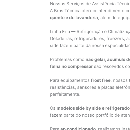
Nossos Serviços de Assistência Técnic
A Bras Técnica oferece atendimento c
quente e de lavanderia
, além de equip
Linha Fria — Refrigeração e Climatizaç
Geladeiras, refrigeradores, freezers, 
side fazem parte da nossa especialida
Problemas como
não gelar, acúmulo d
falha no compressor
são resolvidos co
Para equipamentos
frost free
, nossos 
resistências, sensores e placas eletrôn
perfeitamente.
Os
modelos side by side e refrigerado
fazem parte do nosso portfólio de ate
Para
ar-condicionado
, realizamos ins