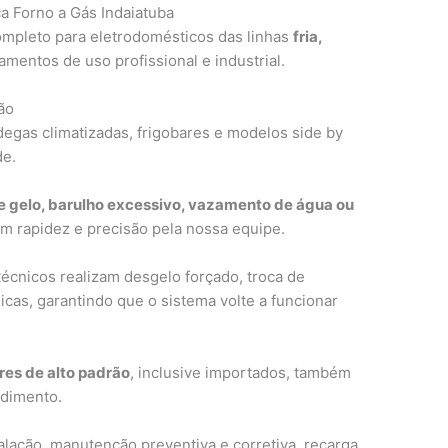
a Forno a Gás Indaiatuba
ompleto para eletrodomésticos das linhas
fria,
amentos de uso profissional e industrial.
ão
adegas climatizadas, frigobares e modelos side by
de.
e gelo, barulho excessivo, vazamento de água ou
m rapidez e precisão pela nossa equipe.
técnicos realizam desgelo forçado, troca de
icas, garantindo que o sistema volte a funcionar
res de alto padrão
, inclusive importados, também
ndimento.
talação, manutenção preventiva e corretiva, recarga