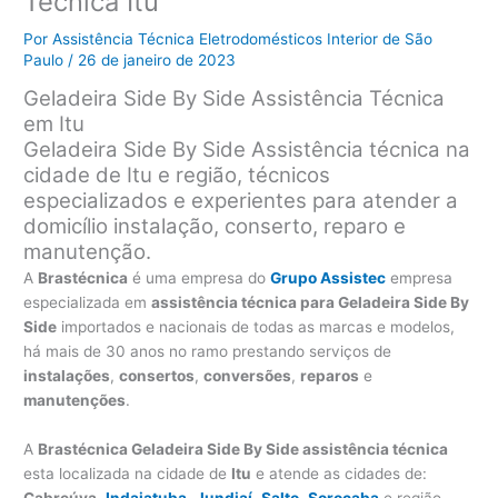
Técnica Itu
Por
Assistência Técnica Eletrodomésticos Interior de São
Paulo
/
26 de janeiro de 2023
Geladeira Side By Side Assistência Técnica
em Itu
Geladeira Side By Side Assistência técnica na
cidade de Itu e região, técnicos
especializados e experientes para atender a
domicílio instalação, conserto, reparo e
manutenção.
A
Brastécnica
é uma empresa do
Grupo Assistec
empresa
especializada em
assistência técnica para Geladeira Side By
Side
importados e nacionais de todas as marcas e modelos,
há mais de 30 anos no ramo prestando serviços de
instalações
,
consertos
,
conversões
,
reparos
e
manutenções
.
A
Brastécnica Geladeira Side By Side assistência técnica
esta localizada na cidade de
Itu
e atende as cidades de:
Cabreúva
,
Indaiatuba
,
Jundiaí
,
Salto
,
Sorocaba
e região.