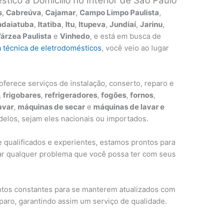
tico a Domicílio no Interior de São Paulo
s
,
Cabreúva
,
Cajamar
,
Campo Limpo Paulista
,
ndaiatuba
,
Itatiba
,
Itu
,
Itupeva
,
Jundiaí
,
Jarinu
,
árzea Paulista
e
Vinhedo
, e está em busca de
a técnica de eletrodomésticos
, você veio ao lugar
ferece serviços de instalação, conserto, reparo e
,
frigobares
,
refrigeradores
,
fogões
,
fornos
,
avar
,
máquinas de secar
e
máquinas de lavar e
elos, sejam eles nacionais ou importados.
qualificados e experientes, estamos prontos para
ar qualquer problema que você possa ter com seus
tos constantes para se manterem atualizados com
eparo, garantindo assim um serviço de qualidade.