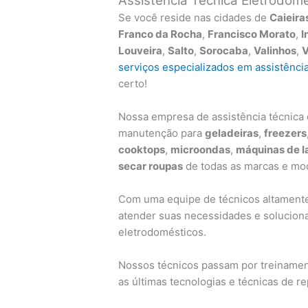
Assistência Técnica Eletrodomés
Se você reside nas cidades de
Caieira
Franco da Rocha
,
Francisco Morato
,
I
Louveira
,
Salto
,
Sorocaba
,
Valinhos
,
V
serviços especializados em assistênci
certo!
Nossa empresa de assistência técnica o
manutenção para
geladeiras
,
freezers
cooktops
,
microondas
,
máquinas de l
secar roupas
de todas as marcas e mod
Com uma equipe de técnicos altamente 
atender suas necessidades e solucion
eletrodomésticos.
Nossos técnicos passam por treinamen
as últimas tecnologias e técnicas de r