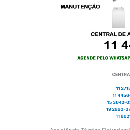
CENTRA
11 271
11 4456
15 3042-
19 2660-0
11 962