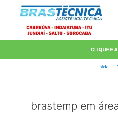
Ir
para
o
conteúdo
CLIQUE E 
Início
brastemp em área 