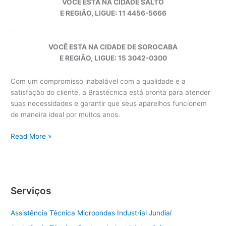
VOCÊ ESTA NA CIDADE SALTO
E REGIÃO, LIGUE: 11 4456-5666
VOCÊ ESTA NA CIDADE DE SOROCABA
E REGIÃO, LIGUE: 15 3042-0300
Com um compromisso inabalável com a qualidade e a
satisfação do cliente, a Brastécnica está pronta para atender
suas necessidades e garantir que seus aparelhos funcionem
de maneira ideal por muitos anos.
Brastemp
Read More »
Sorocaba
Serviços
Assistência Técnica Microondas Industrial Jundiaí