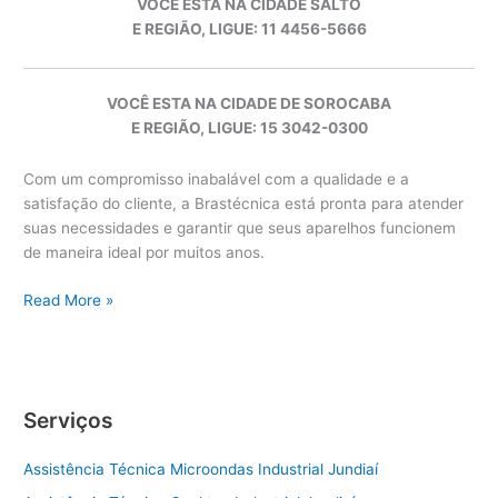
VOCÊ ESTA NA CIDADE SALTO
E REGIÃO, LIGUE: 11 4456-5666
VOCÊ ESTA NA CIDADE DE SOROCABA
E REGIÃO, LIGUE: 15 3042-0300
Com um compromisso inabalável com a qualidade e a
satisfação do cliente, a Brastécnica está pronta para atender
suas necessidades e garantir que seus aparelhos funcionem
de maneira ideal por muitos anos.
Brastemp
Read More »
Sorocaba
Serviços
Assistência Técnica Microondas Industrial Jundiaí