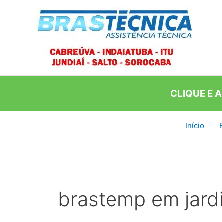
Ir
para
o
conteúdo
CLIQUE E 
Início
brastemp em jard