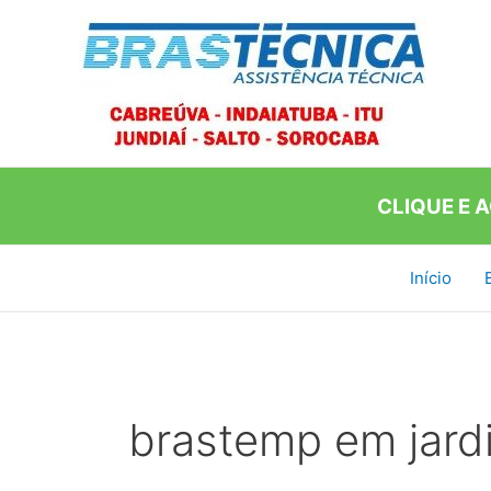
Ir
para
o
conteúdo
CLIQUE E 
Início
brastemp em jard