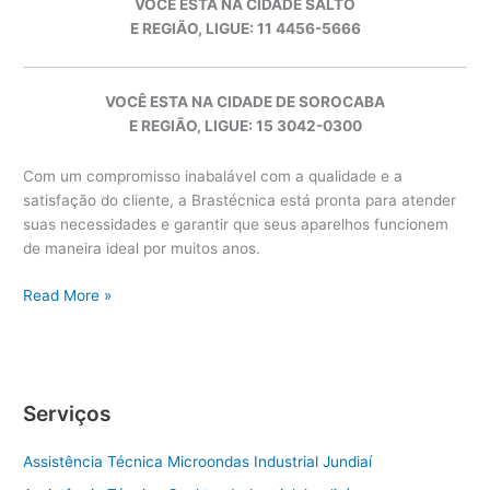
VOCÊ ESTA NA CIDADE SALTO
E REGIÃO, LIGUE: 11 4456-5666
VOCÊ ESTA NA CIDADE DE SOROCABA
E REGIÃO, LIGUE: 15 3042-0300
Com um compromisso inabalável com a qualidade e a
satisfação do cliente, a Brastécnica está pronta para atender
suas necessidades e garantir que seus aparelhos funcionem
de maneira ideal por muitos anos.
Brastemp
Read More »
Votorantim
Serviços
Assistência Técnica Microondas Industrial Jundiaí