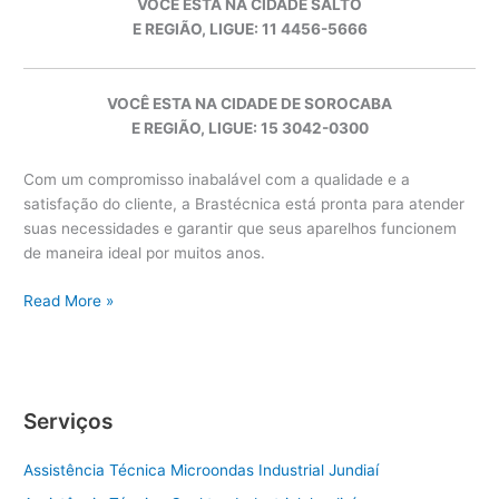
VOCÊ ESTA NA CIDADE SALTO
E REGIÃO, LIGUE: 11 4456-5666
VOCÊ ESTA NA CIDADE DE SOROCABA
E REGIÃO, LIGUE: 15 3042-0300
Com um compromisso inabalável com a qualidade e a
satisfação do cliente, a Brastécnica está pronta para atender
suas necessidades e garantir que seus aparelhos funcionem
de maneira ideal por muitos anos.
Brastemp
Read More »
Salto
Serviços
Assistência Técnica Microondas Industrial Jundiaí