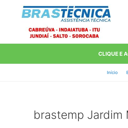
Ir
para
o
conteúdo
CLIQUE E 
Início
brastemp Jardim 