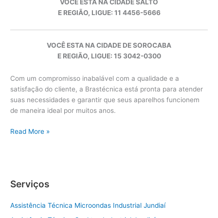
VOCÊ ESTA NA CIDADE SALTO
E REGIÃO, LIGUE: 11 4456-5666
VOCÊ ESTA NA CIDADE DE SOROCABA
E REGIÃO, LIGUE: 15 3042-0300
Com um compromisso inabalável com a qualidade e a
satisfação do cliente, a Brastécnica está pronta para atender
suas necessidades e garantir que seus aparelhos funcionem
de maneira ideal por muitos anos.
Brastemp
Read More »
Indaiatuba
Serviços
Assistência Técnica Microondas Industrial Jundiaí