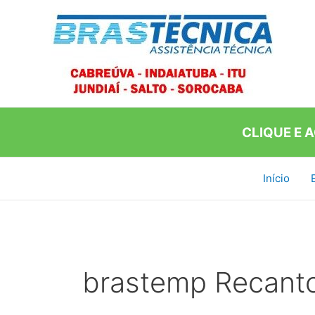
Ir
para
o
conteúdo
CLIQUE E 
Início
brastemp Recanto