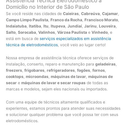
Assistência Técnica Eletrodoméstico a
Domicílio no Interior de São Paulo
Se você reside nas cidades de
Caieiras
,
Cabreúva
,
Cajamar
,
Campo Limpo Paulista
,
Franco da Rocha
,
Francisco Morato
,
Indaiatuba
,
Itatiba
,
Itu
,
Itupeva
,
Jundiaí
,
Jarinu
,
Louveira
,
Salto
,
Sorocaba
,
Valinhos
,
Várzea Paulista
e
Vinhedo
, e
está em busca de
serviços especializados em assistência
técnica de eletrodomésticos
, você veio ao lugar certo!
Nossa empresa de assistência técnica oferece serviços de
instalação, conserto, reparo e manutenção para
geladeiras
,
freezers
,
frigobares
,
refrigeradores
,
fogões
,
fornos
,
cooktops
,
microondas
,
máquinas de lavar
,
máquinas de
secar
e
máquinas de lavar e secar roupas
de todas as
marcas e modelos, sejam eles nacionais ou importados.
Com uma equipe de técnicos altamente qualificados e
experientes, estamos prontos para atender suas necessidades
e solucionar qualquer problema que você possa ter com seus
eletrodomésticos.