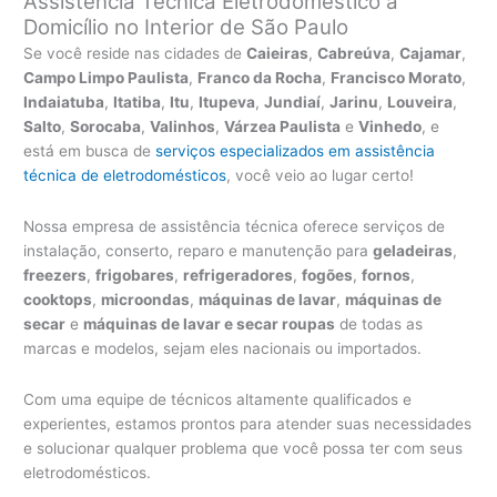
Assistência Técnica Eletrodoméstico a
Domicílio no Interior de São Paulo
Se você reside nas cidades de
Caieiras
,
Cabreúva
,
Cajamar
,
Campo Limpo Paulista
,
Franco da Rocha
,
Francisco Morato
,
Indaiatuba
,
Itatiba
,
Itu
,
Itupeva
,
Jundiaí
,
Jarinu
,
Louveira
,
Salto
,
Sorocaba
,
Valinhos
,
Várzea Paulista
e
Vinhedo
, e
está em busca de
serviços especializados em assistência
técnica de eletrodomésticos
, você veio ao lugar certo!
Nossa empresa de assistência técnica oferece serviços de
instalação, conserto, reparo e manutenção para
geladeiras
,
freezers
,
frigobares
,
refrigeradores
,
fogões
,
fornos
,
cooktops
,
microondas
,
máquinas de lavar
,
máquinas de
secar
e
máquinas de lavar e secar roupas
de todas as
marcas e modelos, sejam eles nacionais ou importados.
Com uma equipe de técnicos altamente qualificados e
experientes, estamos prontos para atender suas necessidades
e solucionar qualquer problema que você possa ter com seus
eletrodomésticos.