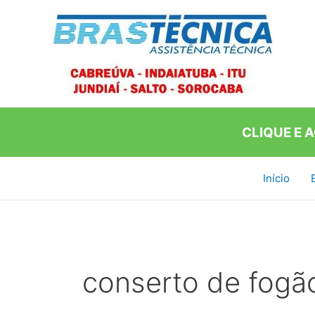
Ir
para
o
conteúdo
CLIQUE E 
Início
conserto de fogão