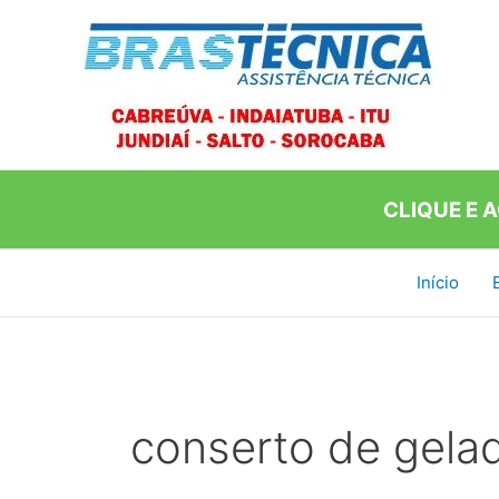
Ir
para
o
conteúdo
CLIQUE E 
Início
conserto de gelad