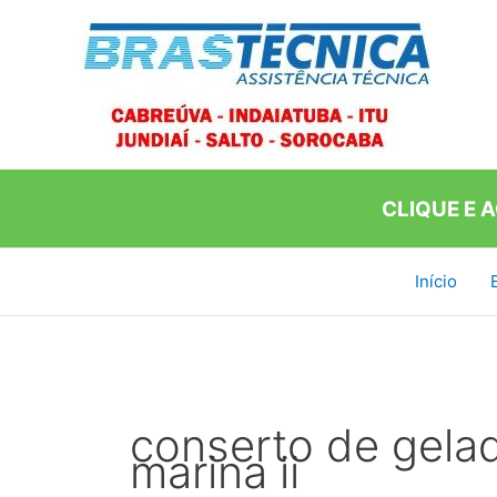
Ir
para
o
conteúdo
CLIQUE E 
Início
conserto de gelad
marina ii