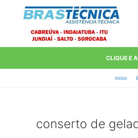
Ir
para
o
conteúdo
CLIQUE E 
Início
conserto de gelad