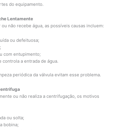
rtes do equipamento.
nche Lentamente
 ou não recebe água, as possíveis causas incluem:
uída ou defeituosa;
;
ou com entupimento;
 controla a entrada de água.
impeza periódica da válvula evitam esse problema.
Centrifuga
mente ou não realiza a centrifugação, os motivos
da ou solta;
a bobina;