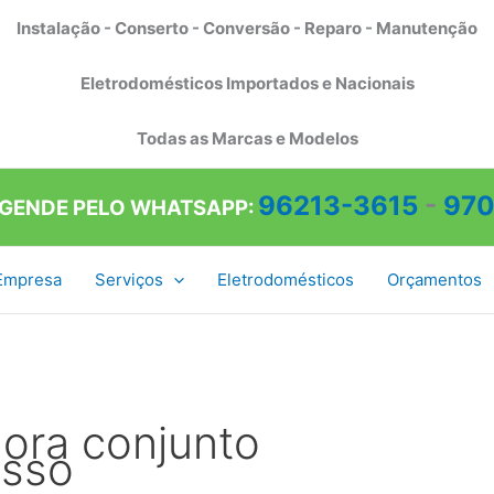
Instalação - Conserto - Conversão - Reparo - Manutenção
Eletrodomésticos Importados e Nacionais
Todas as Marcas e Modelos
96213-3615
-
970
AGENDE PELO WHATSAPP:
Empresa
Serviços
Eletrodomésticos
Orçamentos
dora conjunto
esso