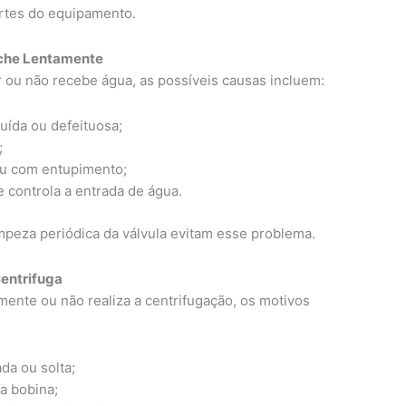
rtes do equipamento.
nche Lentamente
 ou não recebe água, as possíveis causas incluem:
uída ou defeituosa;
;
ou com entupimento;
 controla a entrada de água.
impeza periódica da válvula evitam esse problema.
Centrifuga
mente ou não realiza a centrifugação, os motivos
da ou solta;
a bobina;