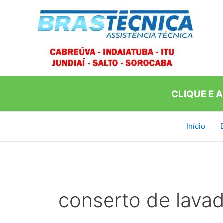
Ir
para
o
conteúdo
CLIQUE E 
Início
conserto de lavad