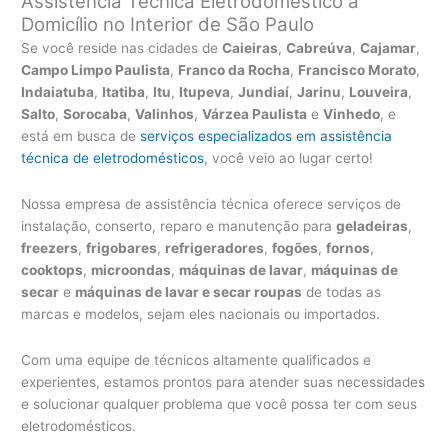
Assistência Técnica Eletrodoméstico a
Domicílio no Interior de São Paulo
Se você reside nas cidades de
Caieiras
,
Cabreúva
,
Cajamar
,
Campo Limpo Paulista
,
Franco da Rocha
,
Francisco Morato
,
Indaiatuba
,
Itatiba
,
Itu
,
Itupeva
,
Jundiaí
,
Jarinu
,
Louveira
,
Salto
,
Sorocaba
,
Valinhos
,
Várzea Paulista
e
Vinhedo
, e
está em busca de
serviços especializados em assistência
técnica de eletrodomésticos
, você veio ao lugar certo!
Nossa empresa de assistência técnica oferece serviços de
instalação, conserto, reparo e manutenção para
geladeiras
,
freezers
,
frigobares
,
refrigeradores
,
fogões
,
fornos
,
cooktops
,
microondas
,
máquinas de lavar
,
máquinas de
secar
e
máquinas de lavar e secar roupas
de todas as
marcas e modelos, sejam eles nacionais ou importados.
Com uma equipe de técnicos altamente qualificados e
experientes, estamos prontos para atender suas necessidades
e solucionar qualquer problema que você possa ter com seus
eletrodomésticos.