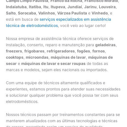
Campo Limpo Paulista
,
Franco da Rocha
,
Francisco Morato
,
Indaiatuba
,
Itatiba
,
Itu
,
Itupeva
,
Jundiaí
,
Jarinu
,
Louveira
,
Salto
,
Sorocaba
,
Valinhos
,
Várzea Paulista
e
Vinhedo
, e
está em busca de
serviços especializados em assistência
técnica de eletrodomésticos
, você veio ao lugar certo!
Nossa empresa de assistência técnica oferece serviços de
instalação, conserto, reparo e manutenção para
geladeiras
,
freezers
,
frigobares
,
refrigeradores
,
fogões
,
fornos
,
cooktops
,
microondas
,
máquinas de lavar
,
máquinas de
secar
e
máquinas de lavar e secar roupas
de todas as
marcas e modelos, sejam eles nacionais ou importados.
Com uma equipe de técnicos altamente qualificados e
experientes, estamos prontos para atender suas necessidades
e solucionar qualquer problema que você possa ter com seus
eletrodomésticos.
Nossos técnicos passam por treinamentos constantes para se
manterem atualizados com as últimas tecnologias e técnicas
de reparo, garantindo assim um serviço de qualidade.