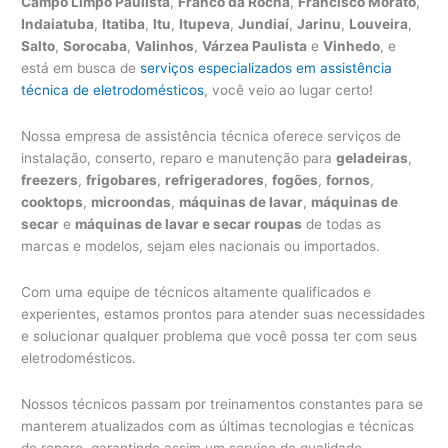
Campo Limpo Paulista
,
Franco da Rocha
,
Francisco Morato
,
Indaiatuba
,
Itatiba
,
Itu
,
Itupeva
,
Jundiaí
,
Jarinu
,
Louveira
,
Salto
,
Sorocaba
,
Valinhos
,
Várzea Paulista
e
Vinhedo
, e
está em busca de
serviços especializados em assistência
técnica de eletrodomésticos
, você veio ao lugar certo!
Nossa empresa de assistência técnica oferece serviços de
instalação, conserto, reparo e manutenção para
geladeiras
,
freezers
,
frigobares
,
refrigeradores
,
fogões
,
fornos
,
cooktops
,
microondas
,
máquinas de lavar
,
máquinas de
secar
e
máquinas de lavar e secar roupas
de todas as
marcas e modelos, sejam eles nacionais ou importados.
Com uma equipe de técnicos altamente qualificados e
experientes, estamos prontos para atender suas necessidades
e solucionar qualquer problema que você possa ter com seus
eletrodomésticos.
Nossos técnicos passam por treinamentos constantes para se
manterem atualizados com as últimas tecnologias e técnicas
de reparo, garantindo assim um serviço de qualidade.