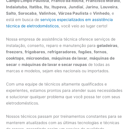
Campo Limpo Paulista
,
Franco da Rocha
,
Francisco Morato
,
Indaiatuba
,
Itatiba
,
Itu
,
Itupeva
,
Jundiaí
,
Jarinu
,
Louveira
,
Salto
,
Sorocaba
,
Valinhos
,
Várzea Paulista
e
Vinhedo
, e
está em busca de
serviços especializados em assistência
técnica de eletrodomésticos
, você veio ao lugar certo!
Nossa empresa de assistência técnica oferece serviços de
instalação, conserto, reparo e manutenção para
geladeiras
,
freezers
,
frigobares
,
refrigeradores
,
fogões
,
fornos
,
cooktops
,
microondas
,
máquinas de lavar
,
máquinas de
secar
e
máquinas de lavar e secar roupas
de todas as
marcas e modelos, sejam eles nacionais ou importados.
Com uma equipe de técnicos altamente qualificados e
experientes, estamos prontos para atender suas necessidades
e solucionar qualquer problema que você possa ter com seus
eletrodomésticos.
Nossos técnicos passam por treinamentos constantes para se
manterem atualizados com as últimas tecnologias e técnicas
de reparo, garantindo assim um serviço de qualidade.