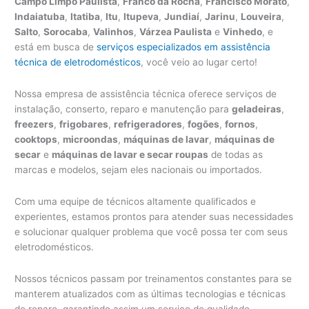
Campo Limpo Paulista
,
Franco da Rocha
,
Francisco Morato
,
Indaiatuba
,
Itatiba
,
Itu
,
Itupeva
,
Jundiaí
,
Jarinu
,
Louveira
,
Salto
,
Sorocaba
,
Valinhos
,
Várzea Paulista
e
Vinhedo
, e
está em busca de
serviços especializados em assistência
técnica de eletrodomésticos
, você veio ao lugar certo!
Nossa empresa de assistência técnica oferece serviços de
instalação, conserto, reparo e manutenção para
geladeiras
,
freezers
,
frigobares
,
refrigeradores
,
fogões
,
fornos
,
cooktops
,
microondas
,
máquinas de lavar
,
máquinas de
secar
e
máquinas de lavar e secar roupas
de todas as
marcas e modelos, sejam eles nacionais ou importados.
Com uma equipe de técnicos altamente qualificados e
experientes, estamos prontos para atender suas necessidades
e solucionar qualquer problema que você possa ter com seus
eletrodomésticos.
Nossos técnicos passam por treinamentos constantes para se
manterem atualizados com as últimas tecnologias e técnicas
de reparo, garantindo assim um serviço de qualidade.