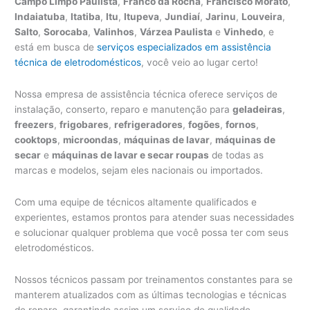
Campo Limpo Paulista
,
Franco da Rocha
,
Francisco Morato
,
Indaiatuba
,
Itatiba
,
Itu
,
Itupeva
,
Jundiaí
,
Jarinu
,
Louveira
,
Salto
,
Sorocaba
,
Valinhos
,
Várzea Paulista
e
Vinhedo
, e
está em busca de
serviços especializados em assistência
técnica de eletrodomésticos
, você veio ao lugar certo!
Nossa empresa de assistência técnica oferece serviços de
instalação, conserto, reparo e manutenção para
geladeiras
,
freezers
,
frigobares
,
refrigeradores
,
fogões
,
fornos
,
cooktops
,
microondas
,
máquinas de lavar
,
máquinas de
secar
e
máquinas de lavar e secar roupas
de todas as
marcas e modelos, sejam eles nacionais ou importados.
Com uma equipe de técnicos altamente qualificados e
experientes, estamos prontos para atender suas necessidades
e solucionar qualquer problema que você possa ter com seus
eletrodomésticos.
Nossos técnicos passam por treinamentos constantes para se
manterem atualizados com as últimas tecnologias e técnicas
de reparo, garantindo assim um serviço de qualidade.