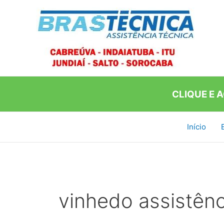
Ir
para
o
conteúdo
CLIQUE E 
Início
vinhedo assistênc