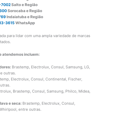
-7002
Salto e Região
0300
Sorocaba e Região
769
Indaiatuba e Região
13-3615
WhatsApp
ada para lidar com uma ampla variedade de marcas
tados.
e atendemos incluem:
dores:
Brastemp, Electrolux, Consul, Samsung, LG,
re outras.
emp, Electrolux, Consul, Continental, Fischer,
utras.
trolux, Brastemp, Consul, Samsung, Philco, Midea,
lava e seca:
Brastemp, Electrolux, Consul,
hirlpool, entre outras.