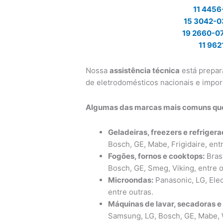
11 4456
15 3042-
19 2660-0
11 962
Nossa
assistência técnica
está prepar
de eletrodomésticos nacionais e impor
Algumas das marcas mais comuns qu
Geladeiras, freezers e refrigera
Bosch, GE, Mabe, Frigidaire, ent
Fogões, fornos e cooktops:
Brast
Bosch, GE, Smeg, Viking, entre o
Microondas:
Panasonic, LG, Elec
entre outras.
Máquinas de lavar, secadoras e 
Samsung, LG, Bosch, GE, Mabe, W