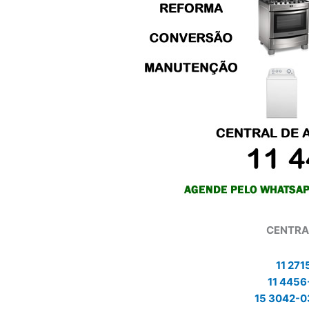
CENTRA
11 271
11 4456
15 3042-