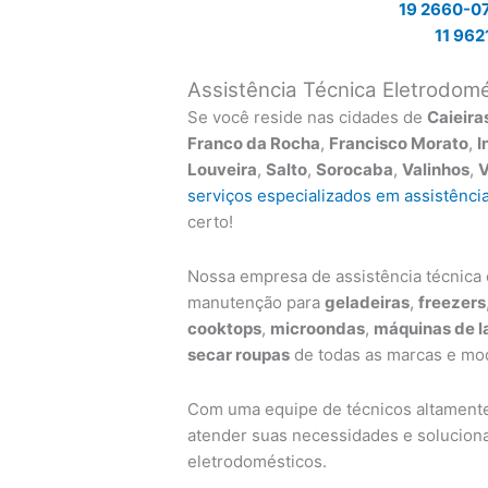
19 2660-0
11 962
Assistência Técnica Eletrodomés
Se você reside nas cidades de
Caieira
Franco da Rocha
,
Francisco Morato
,
I
Louveira
,
Salto
,
Sorocaba
,
Valinhos
,
V
serviços especializados em assistênci
certo!
Nossa empresa de assistência técnica o
manutenção para
geladeiras
,
freezers
cooktops
,
microondas
,
máquinas de l
secar roupas
de todas as marcas e mod
Com uma equipe de técnicos altamente 
atender suas necessidades e solucion
eletrodomésticos.