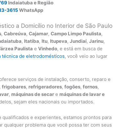
769
Indaiatuba e Região
13-3615
WhatsApp
tico a Domicílio no Interior de São Paulo
s
,
Cabreúva
,
Cajamar
,
Campo Limpo Paulista
,
ndaiatuba
,
Itatiba
,
Itu
,
Itupeva
,
Jundiaí
,
Jarinu
,
árzea Paulista
e
Vinhedo
, e está em busca de
a técnica de eletrodomésticos
, você veio ao lugar
ferece serviços de instalação, conserto, reparo e
,
frigobares
,
refrigeradores
,
fogões
,
fornos
,
avar
,
máquinas de secar
e
máquinas de lavar e
elos, sejam eles nacionais ou importados.
qualificados e experientes, estamos prontos para
ar qualquer problema que você possa ter com seus